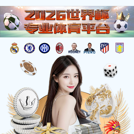
注册入口
关于星空官网
星空官网是一家融合科技创新与全球视野的体育赛事服务平
台，致力于为用户提供高效、可信赖的互动观赛体验。 从数
据同步到高清直播、从终端兼容到多语言支持，我们不断突
破技术边界，构建智能化、低延迟、高稳定的服务体系。 每
一次点击，都体现我们对用户体验的专注与专业。