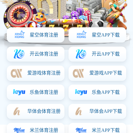
01. 初创定位
星空官网起源于对体育精神与数字技术的热
爱，早期平台聚焦于赛事数据与直播服务，并
率先实现多赛程同步与智能提醒功能，赢得众
多球迷的信任。