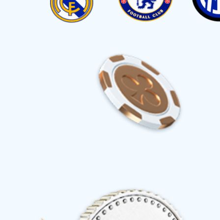
行为记录：包括访问路径、停
位置信息：在获得授权后采集
三、信息使用目的
收集到的信息将用于：
为您提供定制化内容与互动体
保障账号和数据安全
进行数据分析与服务优化
在授权基础上提供通知推送服
四、第三方共享与信息披露
我们承诺不会随意出售用户信息
经您明确授权的合作服务
与第三方技术支持商（如推送
法律法规要求或监管部门依法