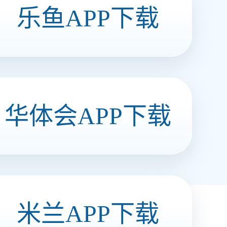
数据系统，平台得以实时分析用户行为轨迹，
推荐平台
乐动官方注册
万搏官方网页版
OD官网
米兰体育平台官方网站
华体官网