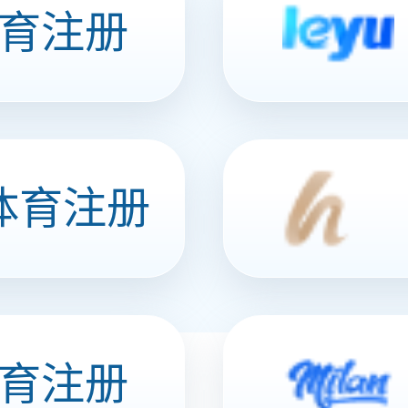
用户行为洞察
美洲地区的访问量持续攀
借助星空官网提供的智能
优化内容推荐效率。
回访用户比例：
62%
高频用户比例：
27%
平均每日访问频次：
3.2 次
联系我们
快速导航
App下载
关于我们
upport@grmamortgage.com
隐私政策
用户协议
网站地图