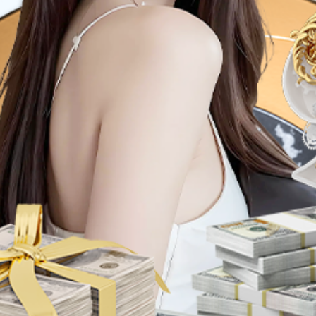
官网服务中您的数据安全，包括但不限于：
知
户提供注册服务。如发现未成年人信息，我们将及时删除。如您是监护