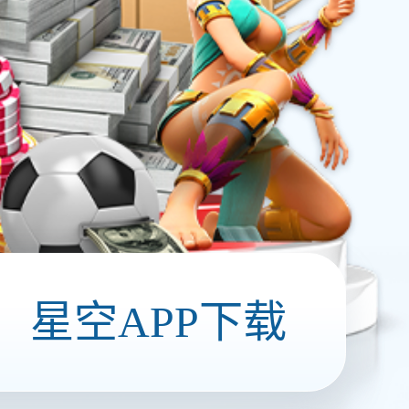
等领域屡获殊荣。