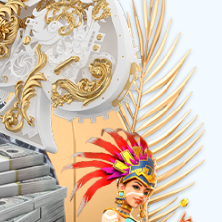
人可与我们联系处理。