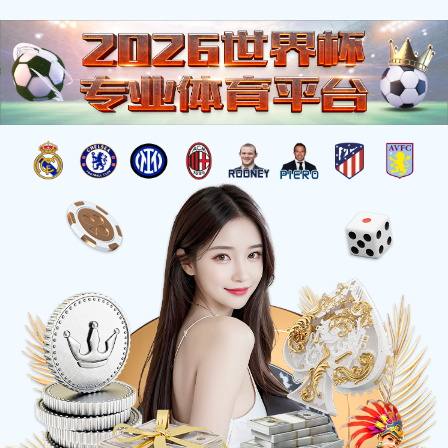
注册入口
星空官网
APP与网页版入口｜
畅享全球体育赛事与数据服务
欢迎访问
星空官网
，提供全面覆盖足球、篮
球、电竞等项目的赛事资讯与数据内容， 支持
APP下载
与
网页使用
，每日同步更新千场比
赛，聚焦热门体育内容， 助您轻松获取赛事动
态，掌握比赛节奏。
手机App
网页版